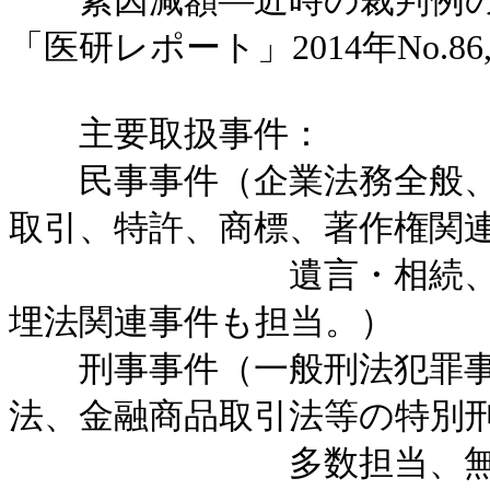
素因減額―近時の裁判例の検
「医研レポート」2014年No.86,
主要取扱事件：
民事事件（企業法務全般、
取引、特許、商標、著作権関
遺言・相続、成年後見
埋法関連事件も担当。）
刑事事件（一般刑法犯罪事
法、金融商品取引法等の特別
多数担当、無罪判