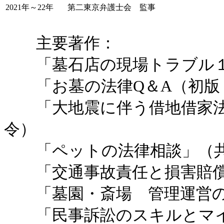
2021年～22年
第二東京弁護士会 監事
主要著作：
「墓石店の現場トラブル１
「お墓の法律Q＆A（初版・
「大地震に伴う借地借家法Q
令）
「ペットの法律相談」（共
「交通事故責任と損害賠償
「墓園・斎場 管理運営の
「民事訴訟のスキルとマイ